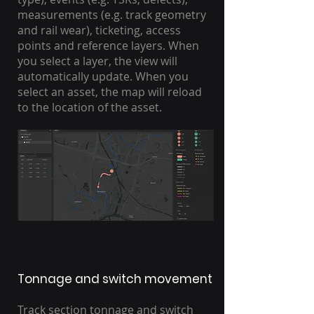
measurements (e.g. track geometry
and rail wear), ticketing, access
points and reference layers. When
you select a layer, the view will
automatically update. When you
select an asset, the map will reload
to the location of the asset.
Tonnage and switch movement
Track section tonnage and switch