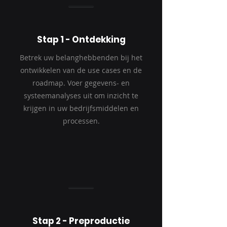
Stap 1 - Ontdekking
Betrek uw belanghebbenden bij het
ontwikkelen van de use cases en de
roadmap. Voer gegevens- en
systeemanalyses uit om inzicht te
krijgen in uw bedrijfsmiddelen en
processen.
5-6 weken
Stap 2 - Preproductie