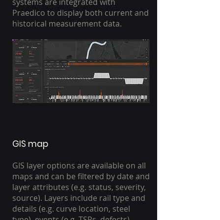
systems are integrated with
Praedico to display both current and
historical measurement data.
GIS map
GIS layer options are available on all
maps and can be filtered by date and
layer attributes (e.g. status, severity,
source). Layers include rail type and
details (e.g. curve location, steel
type), events (e.g. TSRs, defects),