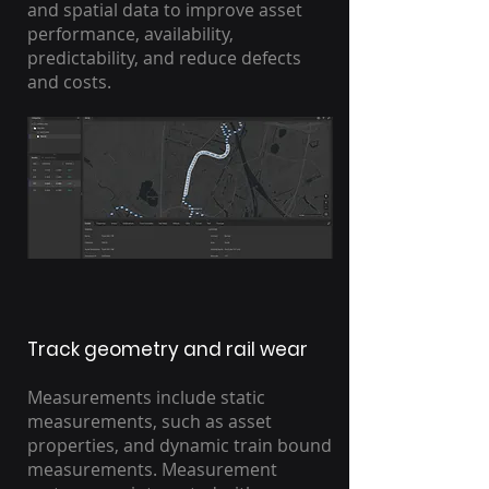
and spatial data to improve asset
performance, availability,
predictability, and reduce defects
and costs.
Track geometry and rail wear
Measurements include static
measurements, such as asset
properties, and dynamic train bound
measurements. Measurement