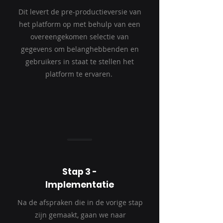
Dit levert de pre-productieversie van
het platform op met behulp van een
overeengekomen selectie van
gegevens om belanghebbenden en
gebruikers in staat te stellen het
platform te ervaren.
5-6 weken
Stap 3 -
Implementatie
Na de afspraken die in de vorige stap
zijn gemaakt, gaan we naar