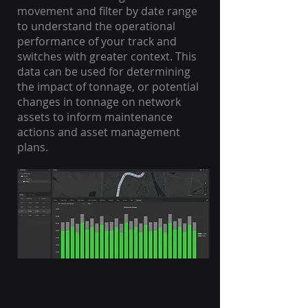
movement and filter by date range
to understand the operational
performance of your track and
switches with greater context. This
data can be used for determining
the impact of tonnage, or potential
changes in tonnage on network
assets to inform maintenance
actions and asset management
plans.