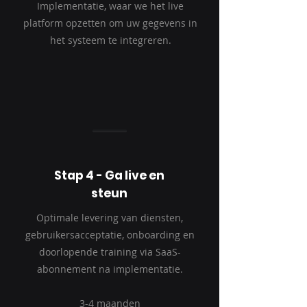
Implementatie, waar we het live
platform opzetten om uw gegevens in
het systeem te integreren.
3-4 maanden
Stap 4 - Ga live en
steun
Optimale levering van diensten,
gebruikersacceptatie, onboarding en
doorlopende training via SaaS-
abonnement na implementatie.
3-4 maanden