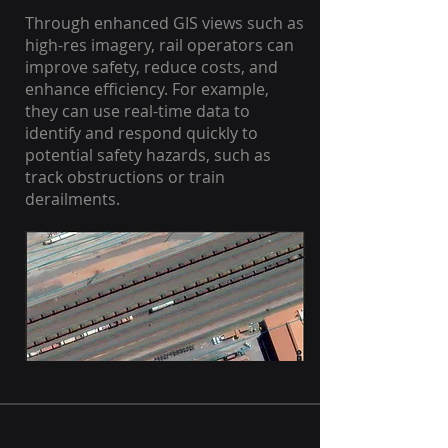
Through enhanced GIS views such as
high-res imagery, rail operators can
improve safety, reduce costs, and
enhance efficiency. For example,
they can use real-time data to
identify and respond quickly to
potential safety hazards, such as
track obstructions or train
derailments.