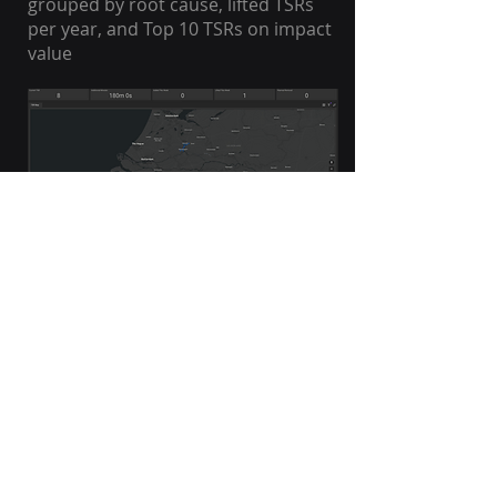
grouped by root cause, lifted TSRs
per year, and Top 10 TSRs on impact
value
Fundering